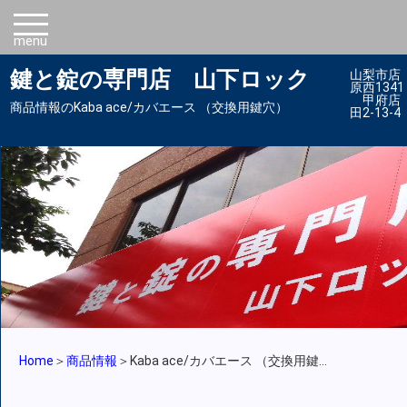
鍵と錠の専門店 山下ロック
山梨市店 
原西1341 
甲府店 4
商品情報のKaba ace/カバエース （交換用鍵穴）
田2-13-4
Home
＞
商品情報
＞
Kaba ace/カバエース （交換用鍵
...