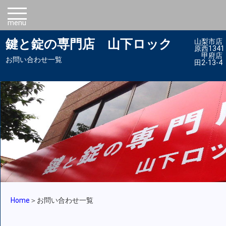
鍵と錠の専門店 山下ロック
山梨市店 
原西1341 
甲府店 4
お問い合わせ一覧
田2-13-4
Home
＞
お問い合わせ一覧