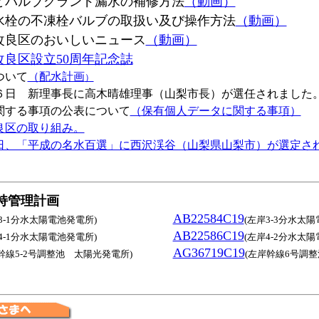
とバルブグランド漏水の補修方法
（動画）
水栓の不凍栓バルブの取扱い及び操作方法
（動画）
改良区のおいしいニュース
（動画）
良区設立50周年記念誌
ついて
（
配水計画
）
６日 新理事長に高木晴雄理事（山梨市長）が選任されました
関する事項の公表について
（保有個人データに関する事項）
良区の取り組み。
日、「平成の名水百選」に西沢渓谷（山梨県山梨市）が選定さ
持管理計画
AB22584C19
3-1分水太陽電池発電所)
(左岸3-3分水太
AB22586C19
4-1分水太陽電池発電所)
(左岸4-2分水太
AG36719C19
幹線5-2号調整池 太陽光発電所)
(左岸幹線6号調