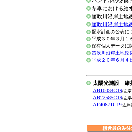
ハンドルの交換
冬季における給
笛吹川沿岸土地
笛吹川沿岸土地改
配水計画の公表に
平成３０年３月１
保有個人データに
笛吹川沿岸土地改
平成２０年６月４
太陽光施設 維
AB10034C19
(左岸
AB22585C19
(左岸
AF40871C19
(左岸