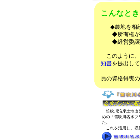
こんなとき
◆農地を相
◆所有権が移
◆経営委譲
このように、
知書
を提出して
（土
員の資格得喪の
笛吹川沿岸土地改良
めの「笛吹川名水ブ
た。
これを活用し、収