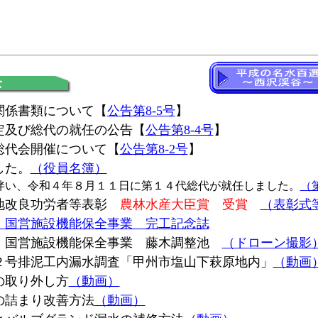
関係書類について【
公告第8-5号
】
定及び総代の就任の公告【
公告第8-4号
】
総代会開催について【
公告第8-2号
】
した。
（
役員名簿）
伴い、令和４年８月１１日に第１４代総代が就任しました。
（
地改良功労者等表彰
農林水産大臣賞 受賞
（表彰式
 国営施設機能保全事業 完工記念誌
 国営施設機能保全事業 藤木調整池
（ドローン撮影
２号排泥工内漏水調査「甲州市塩山下萩原地内」
（動画
の取り外し方
（動画）
の詰まり改善方法
（動画）