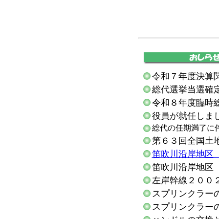
令和７年度決算
総代選挙当選確
令和８年度臨時
役員が就任しま
総代の任期満了に
第６３回全国土
笛吹川沿岸地区
笛吹川沿岸地区
左岸幹線２００
スプリンクラー
スプリンクラー