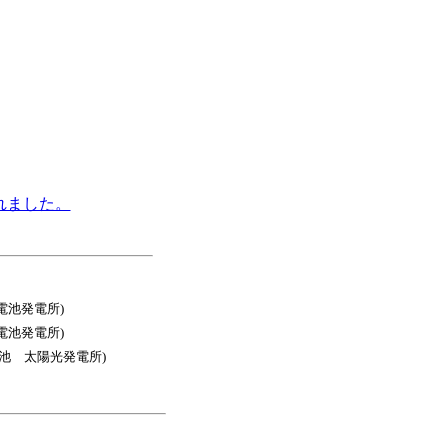
。
れました。
陽電池発電所)
陽電池発電所)
整池 太陽光発電所)