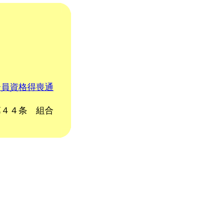
合員資格得喪通
 組合