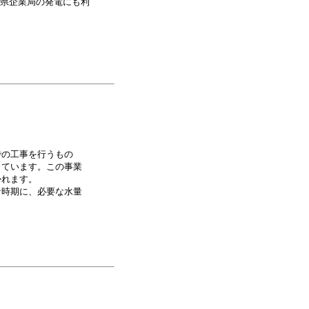
県企業局の発電にも利
での工事を行うもの
しています。この事業
かれます。
な時期に、必要な水量