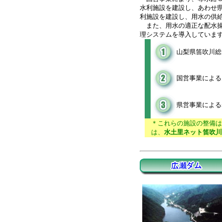
水利施設を建設し、あわせ
利施設を建設し、用水の供
また、用水の適正な配水操
理システムを導入していま
山梨県笛吹川総
国営事業による
県営事業による
＊これらの施設の整備は
は、
水土里ネット笛吹川