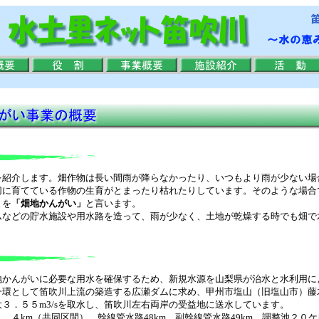
紹介します。畑作物は長い間雨が降らなかったり、いつもより雨が少ない場
切に育てている作物の生育がとまったり枯れたりしています。そのような場合
とを
「畑地かんがい」
と言います。
などの貯水施設や用水路を造って、雨が少なく、土地が乾燥する時でも畑で
かんがいに必要な用水を確保するため、新規水源を山梨県が治水と水利用に
一環として笛吹川上流の築造する広瀬ダムに求め、甲州市塩山（旧塩山市）藤
３．５５m3/sを取水し、笛吹川左右両岸の受益地に送水しています。
４km（共同区間）、幹線管水路48km、副幹線管水路49km、調整池２０