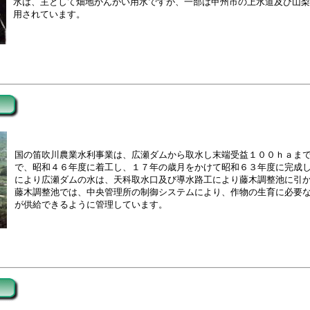
水は、主として畑地かんがい用水ですが、一部は甲州市の上水道及び山梨
用されています。
国の笛吹川農業水利事業は、広瀬ダムから取水し末端受益１００ｈａま
で、昭和４６年度に着工し、１７年の歳月をかけて昭和６３年度に完成
により広瀬ダムの水は、天科取水口及び導水路工により藤木調整池に引
藤木調整池では、中央管理所の制御システムにより、作物の生育に必要
が供給できるように管理しています。