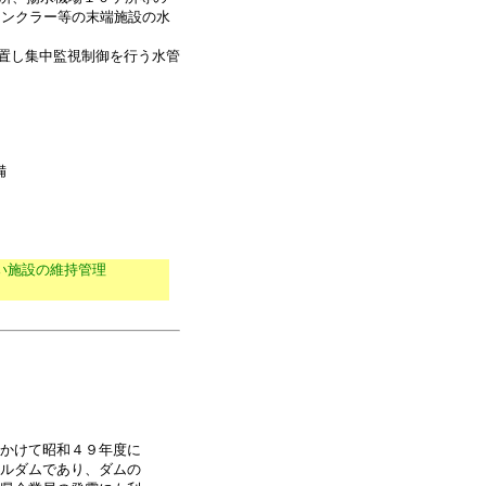
リンクラー等の末端施設の水
置し集中監視制御を行う水管
備
い施設の維持管理
かけて昭和４９年度に
ルダムであり、ダムの