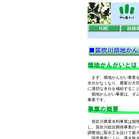
まず、畑地かんがい事業を
水分がなくなり、農家が大
に適切な水分を補給するこ
畑地かんがい事業は、ダム
事業です。
笛吹川農業水利事業は畑地
し、笛吹川総合開発事業の
調整池に取水工を設けて最大
国営事業により、導水路８．