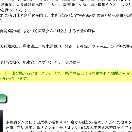
県営事業により基幹管水路１１８km、調整池１ケ所、揚水機場６ケ所、スプ
給を行っています。
作の省力化と合理化を図り、水利施設の安全性確保のため遠方監視制御を設
す。
合開発計画にもとづく広瀬ダムの建設による水源の確保
天科取水口、導水路工、藤木調整池、幹線、副幹線、ファームポンド等の整
基幹管水路、配水管、スプリンクラー等の整備
、国・山梨県が行いましたが、国営・県営事業により整備された畑地かんが
が行っています。
多目的ダムとして山梨県が昭和４４年度から建設を進め、５か年の歳月を
完成しています。高さ７５ｍ、長さ２５５ｍに及ぶ中央遮水型ロックフィ