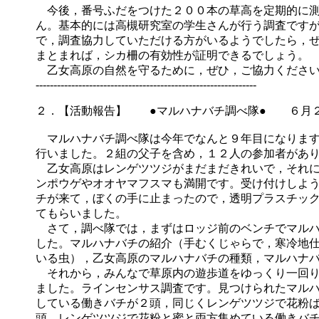
今後，番号ふだをつけた２００本の草高を定期的に測
ん。基本的には高槻研究室の学生さんが行う調査です
で，調査協力していただける方がいるようでしたら，
まとまれば，シカ柵の有効性が証明できるでしょう。
乙女高原の自然を守るために，ぜひ，ご協力くださ
--------------------------------------------------------------
２．【活動報告】 ●マルハナバチ調べ隊● ６月
マルハナバチ調べ隊は今年でなんと９年目になります
行いました。２組の父子を含め，１２人の参加者があ
乙女高原はレンゲツツジがまだまだきれいで，それに
ンポウゲやオオヤマフスマも満開です。受け付けしよ
チが来て，ぼくの手に止まったので，透明プラスチッ
てもらいました。
さて，調べ隊では，まずはロッジ前のベンチでマルハ
した。マルハナバチの紹介（手むくじゃらで，寒冷地
いる虫），乙女高原のマルハナバチの種類，マルハナ
それから，みんなで草原内の遊歩道をゆっくり一回り
ました。ラインセンサス調査です。見つけられたマル
している働きバチが２頭，同じくレンゲツツジで花粉
頭，レンゲツツジで花粉と蜜と両方集めている働きバ