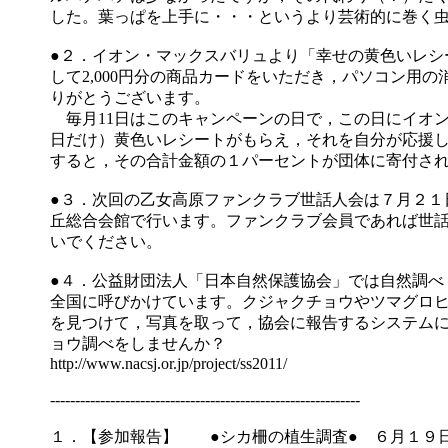
した。葉っぱを上手に・・・というより芸術的に巻く虫
●２．イオン・マックスバリュより「幸せの黄色いレシ
して2,000円分の商品カードをいただき，パソコン用
りがとうございます。
毎月11日はこのキャンペーンの日で，この日にイオ
日だけ）黄色いレシートがもらえ，それを自分が応援
すると，その合計金額の１パーセントが団体に寄付さ
●３．次回の乙女高原ファンクラブ世話人会は７月２１
丘総合会館で行います。ファンクラブ会員であれば世
いでください。
●４．公益財団法人「日本自然保護協会」では自然調べ
全国に呼びかけています。クジャクチョウやツマグロ
を見つけて，写真を取って，協会に報告するシステム
ョウ調べをしませんか？
http://www.nacsj.or.jp/project/ss2011/
--------------------------------------------------------------
１．【参加報告】 ●シカ柵の植生調査● ６月１９