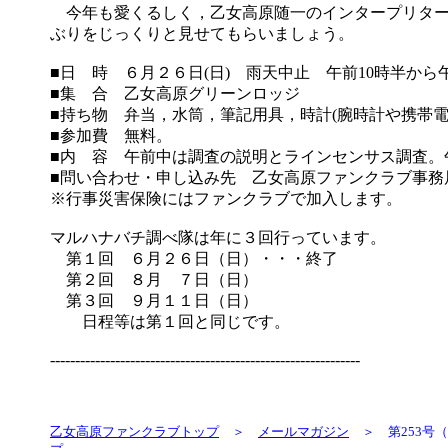
今年も愛くるしく，乙女高原随一のインタープリター
ぶりをじっくりと見せてもらいましょう。
■日 時 ６月２６日(日) 雨天中止 午前10時半から
■集 合 乙女高原グリーンロッジ
■持ち物 弁当，水筒，筆記用具，時計(腕時計や携帯
■参加費 無料。
■内 容 午前中は調査の説明とラインセンサス調査。
■問い合わせ・申し込み先 乙女高原ファンクラブ事務
※行事災害保険にはファンクラブで加入します。
マルハナバチ調べ隊は年に３回行っています。
第１回 ６月２６日（日）・・・終了
第２回 ８月 ７日（日）
第３回 ９月１１日（日）
日程等は第１回と同じです。
--------------------------------------------------------------
乙女高原ファンクラブトップ
＞
メールマガジン
＞ 第253号