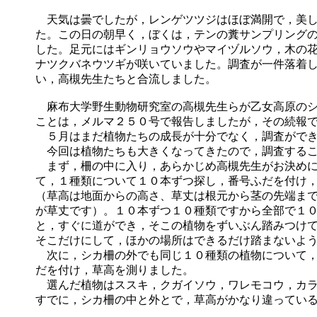
天気は曇でしたが，レンゲツツジはほぼ満開で，美し
た。この日の朝早く，ぼくは，テンの糞サンプリング
した。足元にはギンリョウソウやマイヅルソウ，木の
ナツクバネウツギが咲いていました。調査が一件落着
い，高槻先生たちと合流しました。
麻布大学野生動物研究室の高槻先生らが乙女高原のシ
ことは，メルマ２５０号で報告しましたが，その続報
５月はまだ植物たちの成長が十分でなく，調査ができ
今回は植物たちも大きくなってきたので，調査するこ
まず，柵の中に入り，あらかじめ高槻先生がお決めに
て，１種類について１０本ずつ探し，番号ふだを付け
（草高は地面からの高さ、草丈は根元から茎の先端ま
が草丈です）。１０本ずつ１０種類ですから全部で１
と，すぐに道ができ，そこの植物をずいぶん踏みつけ
そこだけにして，ほかの場所はできるだけ踏まないよ
次に，シカ柵の外でも同じ１０種類の植物について，
だを付け，草高を測りました。
選んだ植物はススキ，クガイソウ，ワレモコウ，カラ
すでに，シカ柵の中と外とで，草高がかなり違ってい