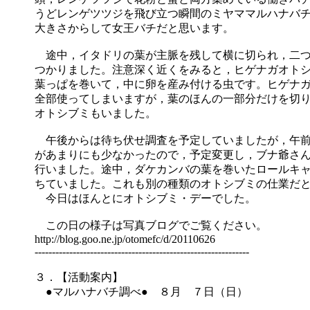
うどレンゲツツジを飛び立つ瞬間のミヤママルハナバ
大きさからして女王バチだと思います。
途中，イタドリの葉が主脈を残して横に切られ，二つ
つかりました。注意深く近くをみると，ヒゲナガオト
葉っぱを巻いて，中に卵を産み付ける虫です。ヒゲナ
全部使ってしまいますが，葉のほんの一部分だけを切
オトシブミもいました。
午後からは待ち伏せ調査を予定していましたが，午前
があまりにも少なかったので，予定変更し，ブナ爺さ
行いました。途中，ダケカンバの葉を巻いたロールキ
ちていました。これも別の種類のオトシブミの仕業だ
今日はほんとにオトシブミ・デーでした。
この日の様子は写真ブログでご覧ください。
http://blog.goo.ne.jp/otomefc/d/20110626
--------------------------------------------------------------
３．【活動案内】
●マルハナバチ調べ● ８月 ７日（日）