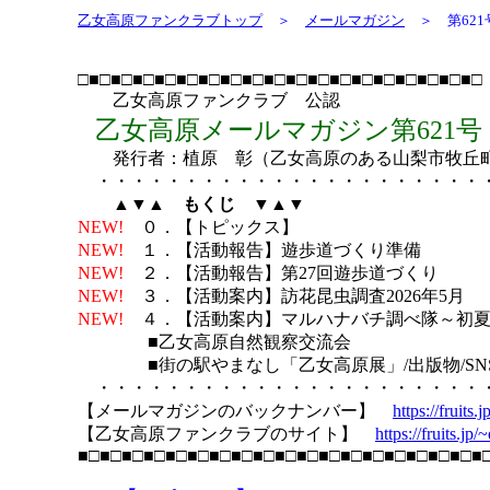
乙女高原ファンクラブトップ
＞
メールマガジン
＞ 第621号（
□■□■□■□■□■□■□■□■□■□■□■□■□■□■□■□■□■□■□
乙女高原ファンクラブ 公認
乙女高原メールマガジン第621号
発行者：植原 彰（乙女高原のある山梨市牧丘
・・・・・・・・・・・・・・・・・・・・・・
▲▼▲ もくじ ▼▲▼
NEW!
０．【トピックス】
NEW!
１．【活動報告】遊歩道づくり準備 5月
NEW!
２．【活動報告】第27回遊歩道づくり 5
NEW!
３．【活動案内】訪花昆虫調査2026年5月 5
NEW!
４．【活動案内】マルハナバチ調べ隊～初夏編 
■乙女高原自然観察交流会
■街の駅やまなし「乙女高原展」/出版物/SN
・・・・・・・・・・・・・・・・・・・・・・
【メールマガジンのバックナンバー】
https://fruits
【乙女高原ファンクラブのサイト】
https://fruits.jp
■□■□■□■□■□■□■□■□■□■□■□■□■□■□■□■□■□■□■