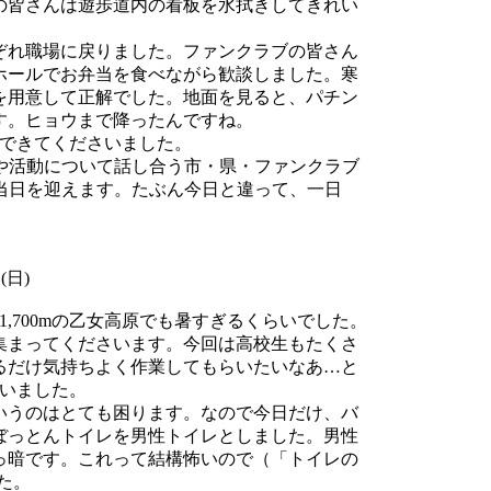
皆さんは遊歩道内の看板を水拭きしてきれい
れ職場に戻りました。ファンクラブの皆さん
ホールでお弁当を食べながら歓談しました。寒
を用意して正解でした。地面を見ると、パチン
す。ヒョウまで降ったんですね。
んできてくださいました。
全や活動について話し合う市・県・ファンクラブ
」当日を迎えます。たぶん今日と違って、一日
(日)
1,700mの乙女高原でも暑すぎるくらいでした。
まってくださいます。今回は高校生もたくさ
るだけ気持ちよく作業してもらいたいなあ…と
ゃいました。
うのはとても困ります。なので今日だけ、バ
ぼっとんトイレを男性トイレとしました。男性
っ暗です。これって結構怖いので（「トイレの
た。