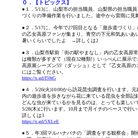
０．【トピックス】
●１．5/13に、山梨市の担当職員、山梨県の担当職員
づくりの準備作業を行いました。途中から雷雨に見
●２．5/17に、今年で27回目となる「遊歩道づくり
の乙女高原ファンが集まり、青空の下元和気あいあいと
暑いくらいでしたよ →詳しくは2
●３．山梨市駅前「街の駅やまなし」内の乙女高原
は種類が多すぎて（現在32種類!）いっぺんに展示
高原展シーズン55'（ダッシュ）として『乙女高原
にはご覧ください。
https://x.gd/I59tG
●４．5/26(火)10:00から訪花昆虫調査を行いま
内の遊歩道を歩きながら花に来ている昆虫を全部記
どんな虫が来ているかを見るのは、とっても楽しい
5/28(木)に行います。10月まで月イチのペースで
詳しくは3
https://x.gd/5XLeE
●５．年3回マルハナバチの「調査をする観察会」開