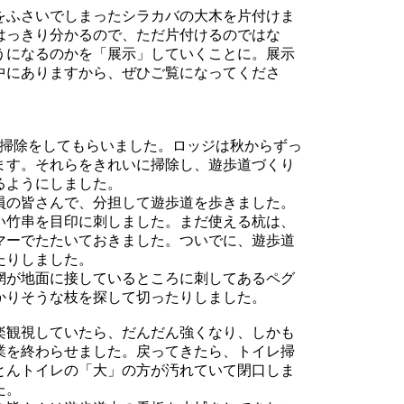
ふさいでしまったシラカバの大木を片付けま
がはっきり分かるので、ただ片付けるのではな
うになるのかを「展示」していくことに。展示
中にありますから、ぜひご覧になってくださ
掃除をしてもらいました。ロッジは秋からずっ
ます。それらをきれいに掃除し、遊歩道づくり
るようにしました。
の皆さんで、分担して遊歩道を歩きました。
い竹串を目印に刺しました。まだ使える杭は、
マーでたたいておきました。ついでに、遊歩道
たりしました。
が地面に接しているところに刺してあるペグ
かりそうな枝を探して切ったりしました。
観視していたら、だんだん強くなり、しかも
業を終わらせました。戻ってきたら、トイレ掃
とんトイレの「大」の方が汚れていて閉口しま
た。