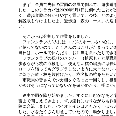
まず、全員で先日の雷雨の強風で倒れて、遊歩道を
した。このシラカバは2026年5月1日に倒れたこと
く、遊歩道脇に分かりやすく置いて、今後、どのよ
解説版も付けましたよ。遊歩道「森のコース」の途
い。
そこからは分担して作業をしました。
ファンクラブの3人にはロッジのホールを中心に、
と使ってないので、たくさんのほこりがたまってい
当日は、ホールで休んだり、お弁当を食べたりでき
ファンクラブの残りのメンバー（植原も）と県職員
歩きながら杭の点検をし、使えない杭の場所には長
ロープを張ってもグラグラしないように大きなハン
に落ちた幹・枝を片付けたり、樹名板の杭をたたい
市職員の皆さんでシカ柵をぐるっと一回りし、柵網
がぬけそうになっていないかを確かめたり、柵にか
途中で雨が降り始めました。すぐに止むかなあと楽
雷まで聞こえてきます。ずぶ濡れになりながらも作
除に合流しました。バイオトイレはともかく、ぼっ
した。水をたくさん用意していたので、助かりまし