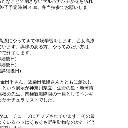
す。めったなことで刺さないマルハナバチが花を訪れ
了予定時刻14:30。弁当持参でお願いしま
乙女高原にやってきて体験学習をします。乙女高原
ています。興味のある方、やってみたい方は、
中で終了します。
詳細後日)
詳細後日)
習(詳細後日)
故金田平さん、故柴田敏隆さんとともに創設し
」という展示が神奈川県立「生命の星・地球博
高校の先生、南極観測隊員の一員としてペンギ
ったナチュラリストでした。
画がユーチューブにアップされています。その最
よくいるハトはそもそも野生動物なのか? どう