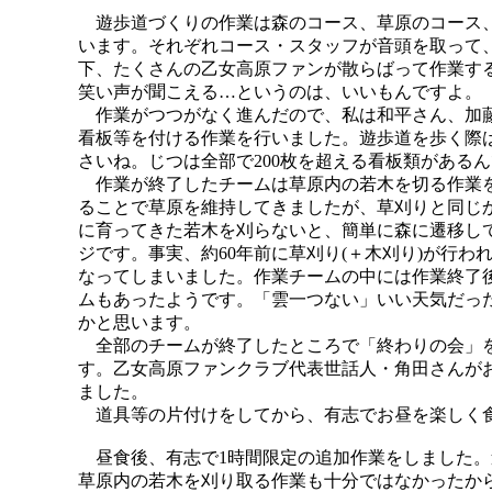
遊歩道づくりの作業は森のコース、草原のコース、
います。それぞれコース・スタッフが音頭を取って
下、たくさんの乙女高原ファンが散らばって作業す
笑い声が聞こえる…というのは、いいもんですよ。
作業がつつがなく進んだので、私は和平さん、加藤
看板等を付ける作業を行いました。遊歩道を歩く際
さいね。じつは全部で200枚を超える看板類があるんで
作業が終了したチームは草原内の若木を切る作業を
ることで草原を維持してきましたが、草刈りと同じ
に育ってきた若木を刈らないと、簡単に森に遷移し
ジです。事実、約60年前に草刈り(＋木刈り)が行
なってしまいました。作業チームの中には作業終了
ムもあったようです。「雲一つない」いい天気だっ
かと思います。
全部のチームが終了したところで「終わりの会」を
す。乙女高原ファンクラブ代表世話人・角田さんが
ました。
道具等の片付けをしてから、有志でお昼を楽しく
昼食後、有志で1時間限定の追加作業をしました。
草原内の若木を刈り取る作業も十分ではなかったか