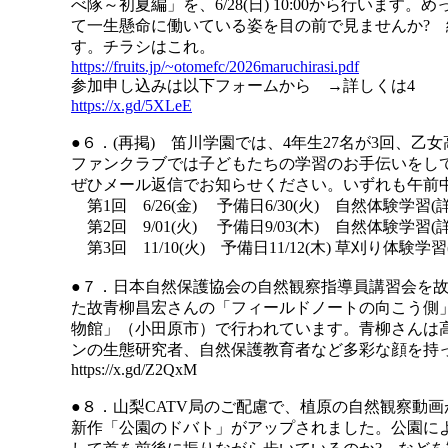
べ隊～初夏編」を、6/28(日) 10:00から行いま
て一生懸命に働いている姿を目の前で見ませんか? 終
す。チラシはこれ。
https://fruits.jp/~otomefc/2026maruchirasi.pdf
参加申し込みは以下フォームから →詳しくは4
https://x.gd/5XLeE
●６．(再掲) 笛川学園では、4年生27名が3回、
ファンクラブでは子どもたちの学習のお手伝いをし
ぜひメール返信でお知らせください。いずれも午前
第1回 6/26(金) 予備日6/30(火) 自然体験学習(
第2回 9/01(火) 予備日9/03(木) 自然体験学習(
第3回 11/10(火) 予備日11/12(木) 草刈り体験学
●７．日本自然保護協会の自然観察指導員講習会を
た故青柳昌宏さんの「フィールドノートの向こう側
物館」（小田原市）で行われています。青柳さんは
ンの生態研究者、自然保護教育者など多彩な顔を持
https://x.gd/Z2QxM
●８．山梨CATV局のご配慮で、植原の自然観察動
新作「公園のドバト」がアップされました。公園に