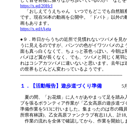
して首を前後に振りながら歩いているのか? などを
https://x.gd/20HcI
「おしえてうえちゃん いつでもどこでも自然観察
です。現在56本の動画を公開中。「ドバト」以外の
画もあります。
https://x.gd/tAgta
●９．昨日からうちの近所で見慣れないツバメを見
うに見えるのですが、パンツの色がイワツバメのよ
面も真っ白くなくて、ちょっと茶色っぽい。今朝は
バメほど翼が長くなく、でも、ツバメと同じく尾羽
れはコシアカツバメに違いないと思います。去年は
の世界もどんどん変わっているようです。
------------------------------------------------------------------------
１．【活動報告】遊歩道づくり準備
5月13
夏の間、「お花畑」に人々があやまって足を踏み入
プを張るボランティア作業が「乙女高原の遊歩道づ
準備作業を5/13に行いました。集まったのは市の職員
所県有林課)、乙女高原ファンクラブ有志11人、計1
作業の流れを全体で確認してから、作業を開始し