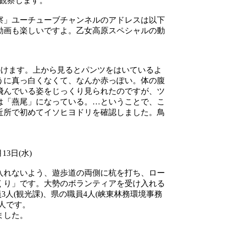
観察します。
」ユーチューブチャンネルのアドレスは以下
動画も楽しいですよ。乙女高原スペシャルの動
かけます。上から見るとパンツをはいているよ
うに真っ白くなくて、なんか赤っぽい。体の腹
飛んでいる姿をじっくり見られたのですが、ツ
は「燕尾」になっている。…ということで、こ
近所で初めてイソヒヨドリを確認しました。鳥
日(水)
れないよう、遊歩道の両側に杭を打ち、ロー
くり」です。大勢のボランティアを受け入れる
3人(観光課)、県の職員4人(峡東林務環境事務
8人です。
ました。