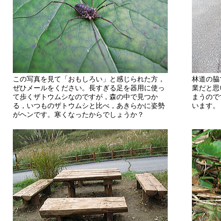
この写真を見て「おもしろい」と感じられた方，
林道の脇
ぜひメールをください。長すぎる足を器用に使っ
業だと思
て歩くザトウムシなのですが，森の中で見つか
まうので
る，いつものザトウムシと比べ，あきらかに姿勢
います。
がヘンです。寒くなったからでしょうか？