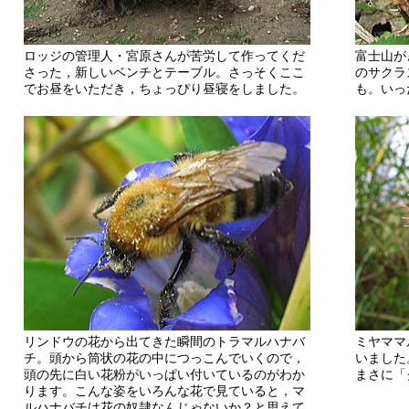
ロッジの管理人・宮原さんが苦労して作ってくだ
富士山が
さった，新しいベンチとテーブル。さっそくここ
のサクラ
でお昼をいただき，ちょっぴり昼寝をしました。
も。いっ
リンドウの花から出てきた瞬間のトラマルハナバ
ミヤママ
チ。頭から筒状の花の中につっこんでいくので，
いました
頭の先に白い花粉がいっぱい付いているのがわか
まさに「
ります。こんな姿をいろんな花で見ていると，マ
ルハナバチは花の奴隷なんじゃないか？と思えて