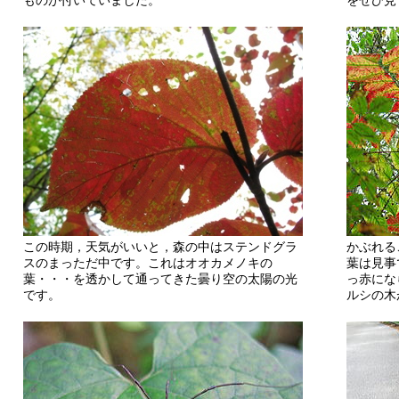
ものが付いていました。
をぜひ見
この時期，天気がいいと，森の中はステンドグラ
かぶれる
スのまっただ中です。これはオオカメノキの
葉は見事
葉・・・を透かして通ってきた曇り空の太陽の光
っ赤にな
です。
ルシの木