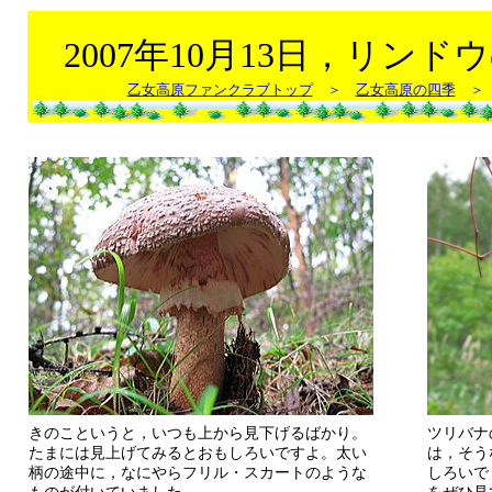
2007年10月13日，リン
乙女高原ファンクラブトップ
＞
乙女高原の四季
＞ 2
きのこというと，いつも上から見下げるばかり。
ツリバナ
たまには見上げてみるとおもしろいですよ。太い
は，そう
柄の途中に，なにやらフリル・スカートのような
しろいで