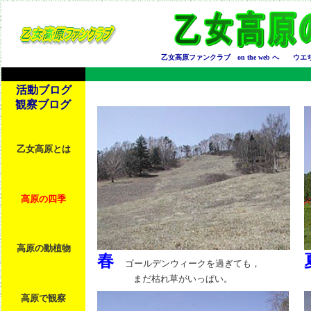
乙女高原ファンクラブ on the web へ
ウエ
活動ブログ
観察ブログ
乙女高原とは
高原の四季
高原の動植物
春
ゴールデンウィークを過ぎても，
まだ枯れ草がいっぱい。
高原で観察