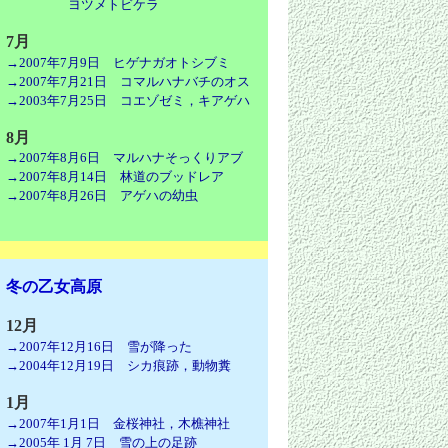
ヨツメトビケラ
7月
→2007年7月9日 ヒゲナガオトシブミ
→2007年7月21日 コマルハナバチのオス
→2003年7月25日 コエゾゼミ，キアゲハ
8月
→2007年8月6日 マルハナそっくりアブ
→2007年8月14日 林道のブッドレア
→2007年8月26日 アゲハの幼虫
冬の乙女高原
12月
→2007年12月16日 雪が降った
→2004年12月19日 シカ痕跡，動物糞
1月
→2007年1月1日 金桜神社，木樵神社
→2005年 1月 7日 雪の上の足跡