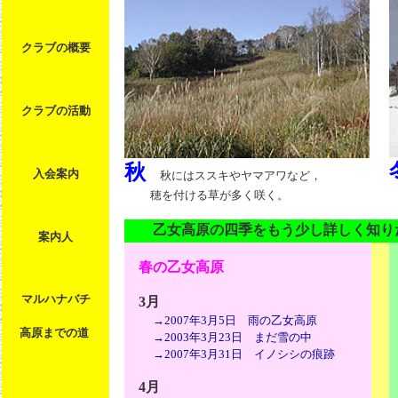
クラブの概要
クラブの活動
秋
入会案内
秋にはススキやヤマアワなど，
穂を付ける草が多く咲く。
乙女高原の四季をもう少し詳しく知り
案内人
春の乙女高原
マルハナバチ
3月
→2007年3月5日 雨の乙女高原
高原までの道
→2003年3月23日 まだ雪の中
→2007年3月31日 イノシシの痕跡
4月